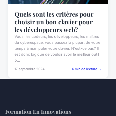
Quels sont les critères pour
choisir un bon clavier pour
les développeurs web?
Vous, les codeurs, les développeurs, les maîtres
du cyberespace, vous passez la plupart de votre
temps à manipuler votre clavier. N'est-ce pas? Il
est donc logique de vouloir avoir le meilleur outil
p...
17 septembre 2024
6 min de lecture →
Formation En Innovations