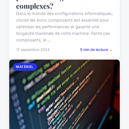
complexes?
Dans le monde des configurations informatiques,
choisir les bons composants est essentiel pour
optimiser les performances et garantir une
longévité maximale de votre machine. Parmi ces
composants, le ...
17 septembre 2024
5 min de lecture →
MATÉRIEL