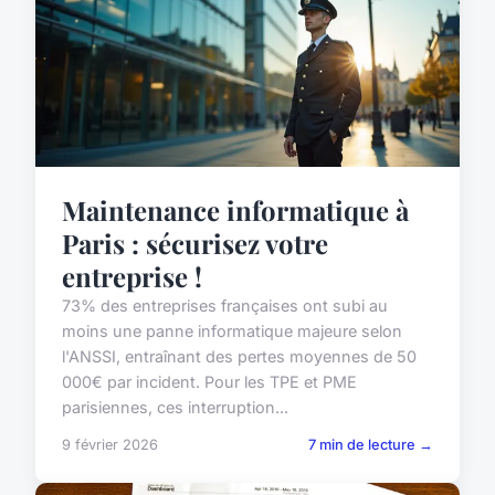
Maintenance informatique à
Paris : sécurisez votre
entreprise !
73% des entreprises françaises ont subi au
moins une panne informatique majeure selon
l'ANSSI, entraînant des pertes moyennes de 50
000€ par incident. Pour les TPE et PME
parisiennes, ces interruption...
9 février 2026
7 min de lecture →